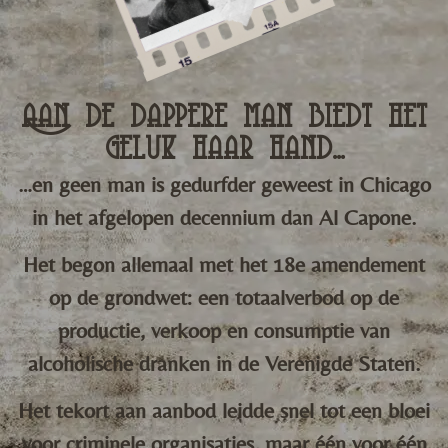
Aan de dappere man biedt het
geluk haar hand...
…en geen man is gedurfder geweest in Chicago
in het afgelopen decennium dan Al Capone.
Het begon allemaal met het 18e amendement
op de grondwet: een totaalverbod op de
productie, verkoop en consumptie van
alcoholische dranken in de Verenigde Staten.
Het tekort aan aanbod leidde snel tot een bloei
voor criminele organisaties, maar één voor één