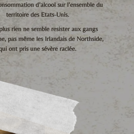
onsommation d’alcool sur l’ensemble du
territoire des Etats-Unis.
plus rien ne semble resister aux gangs
e, pas même les Irlandais de Northside,
qui ont pris une sévère raclée.