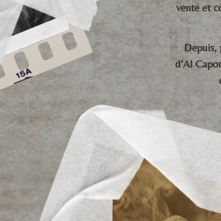
vente et c
Depuis, 
d’Al Capon