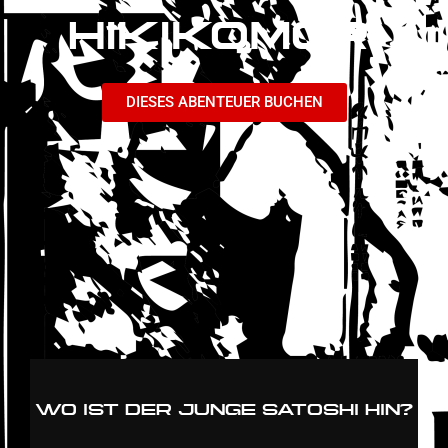
HIKIKOMORI
DIESES ABENTEUER BUCHEN
WO IST DER JUNGE SATOSHI HIN?